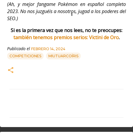
(Ah, y mejor fangame Pokémon en español completo
2023. No nos juzguéis a nosotros, jugad a los poderes del
SEO.)
Si es la primera vez que nos lees, no te preocupes:
también tenemos premios serios: Victini de Oro
.
Publicado el
FEBRERO 14, 2024
COMPETICIONES
MIUTUARCOÍRIS
C
o
m
e
n