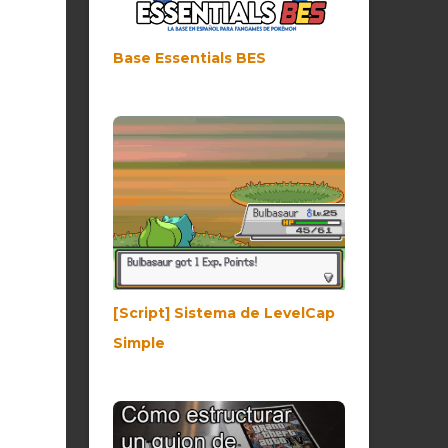
Base Essentials BES
[Script] Sistema de LevelCap
Simple