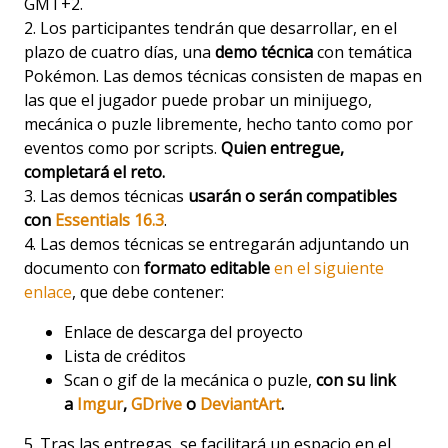
GMT+2.
2. Los participantes tendrán que desarrollar, en el
plazo de cuatro días, una
demo técnica
con temática
Pokémon. Las demos técnicas consisten de mapas en
las que el jugador puede probar un minijuego,
mecánica o puzle libremente, hecho tanto como por
eventos como por scripts.
Quien entregue,
completará el reto.
3. Las demos técnicas
usarán o serán compatibles
con
Essentials 16.3
.
4. Las demos técnicas se entregarán adjuntando un
documento con
formato editable
en el siguiente
enlace
, que debe contener:
Enlace de descarga del proyecto
Lista de créditos
Scan o gif de la mecánica o puzle,
con su link
a
Imgur
,
GDrive
o
DeviantArt
.
5. Tras las entregas, se facilitará un espacio en el