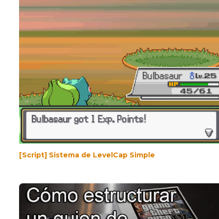
[Script] Sistema de LevelCap Simple