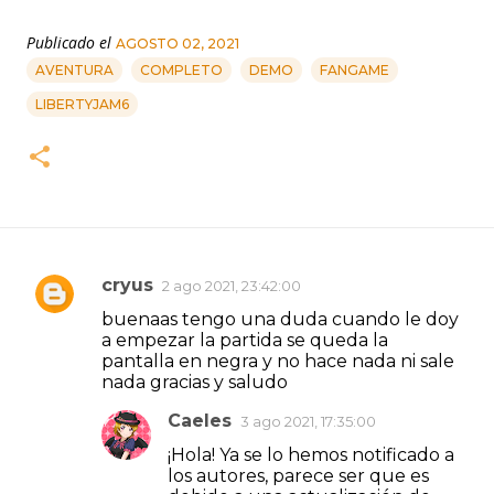
Publicado el
AGOSTO 02, 2021
AVENTURA
COMPLETO
DEMO
FANGAME
LIBERTYJAM6
cryus
2 ago 2021, 23:42:00
C
buenaas tengo una duda cuando le doy
o
a empezar la partida se queda la
m
pantalla en negra y no hace nada ni sale
nada gracias y saludo
e
n
Caeles
3 ago 2021, 17:35:00
t
¡Hola! Ya se lo hemos notificado a
los autores, parece ser que es
a