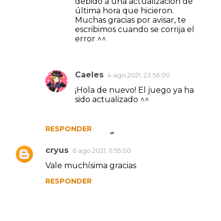
debido a una actualización de
r
última hora que hicieron.
Muchas gracias por avisar, te
i
escribimos cuando se corrija el
o
error ^^
s
Caeles
4 ago 2021, 23:56:00
¡Hola de nuevo! El juego ya ha
sido actualizado ^^
RESPONDER
cryus
6 ago 2021, 11:55:00
Vale muchísima gracias
RESPONDER