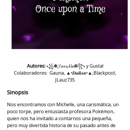
Autores:
꧁❃𝓙𝓪𝓿𝓲𝓐𝓵𝓮❁꧂ y Gusta!
Colaboradores: Gauna, ▲•𝑫𝒂𝒊𝒌𝒆𝒏•▲,Blackpool,
JLauz735
Sinopsis
Nos encontramos con Michelle, una carismática, un
poco torpe, pero entusiasta profesora Pokémon,
quien nos ha invitado a contarnos una pequeña,
pero muy divertida historia de su pasado antes de