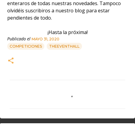
enteraros de todas nuestras novedades. Tampoco
olvidéis suscribiros a nuestro blog para estar
pendientes de todo.
¡Hasta la próxima!
Publicado el
MAYO 31, 2020
COMPETICIONES
THEEVENTHALL
C
o
m
e
n
t