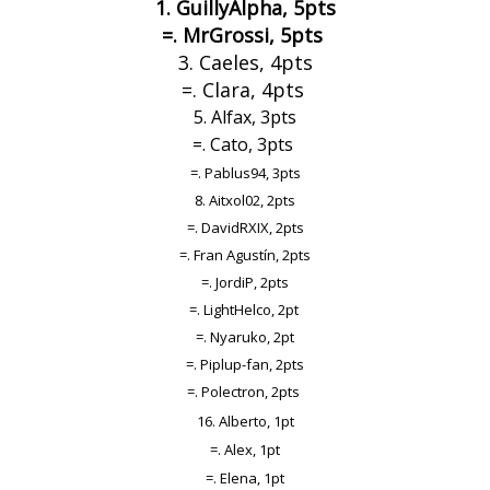
1. GuillyAlpha, 5pts
=. MrGrossi, 5pts
3. Caeles, 4pts
=. Clara, 4pts
5. Alfax, 3pts
=. Cato, 3pts
=. Pablus94, 3pts
8. Aitxol02, 2pts
=. DavidRXIX, 2pts
=. Fran Agustín, 2pts
=. JordiP, 2pts
=. LightHelco, 2pt
=. Nyaruko, 2pt
=. Piplup-fan, 2pts
=. Polectron, 2pts
16. Alberto, 1pt
=. Alex, 1pt
=. Elena, 1pt