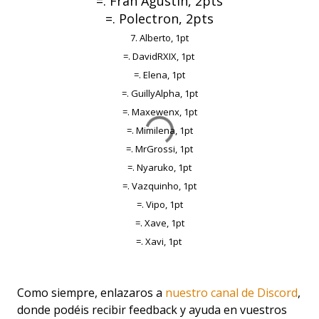
=. Fran Agustín, 2pts
=. Polectron, 2pts
7. Alberto, 1pt
=. DavidRXIX, 1pt
=. Elena, 1pt
=. GuillyAlpha, 1pt
=. Maxewenx, 1pt
=. Mimilena, 1pt
=. MrGrossi, 1pt
=. Nyaruko, 1pt
=. Vazquinho, 1pt
=. Vipo, 1pt
=. Xave, 1pt
=. Xavi, 1pt
Como siempre, enlazaros a
nuestro canal de Discord
,
donde podéis recibir feedback y ayuda en vuestros