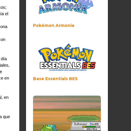
os; 
a el 
Pokémon Armonía
ona 
on 
día 
les, 
 
e en 
Base Essentials BES
, en 
a que 