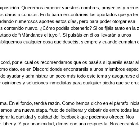
xposición. Queremos exponer vuestros nombres, proyectos y recurs
 daros a conocer. En la barra encontraréis los apartados que ya tení
adando numerosos aportes estos días, pero para poder otorgar esa 
contenido nuevo. ¿Cómo podéis obtenerlo? Si os fijáis tanto en la z
do de “¡Mándanos el tuyo!”. Si pulsáis en él os llevarán a unos 
publiquemos cualquier cosa que deseéis, siempre y cuando cumplan c
d, por el cual os recomendamos que os paséis si queréis estar al 
Como dato, es en Discord donde encontraréis a unos miembros especia
de ayudar y administrar un poco más todo este tema y asegurarse de
opiniones y soluciones inmediatas para cualquier piedra que se cruc
a. En el fondo, tendrá razón. Como hemos dicho en el párrafo inicial
mos una nueva etapa, fruto de deliberar y debatir de entre todas las 
jorar la cantidad y calidad del feedback que podemos ofrecer. Nos 
 Liberty. Y por unanimidad, dimos con una respuesta. Nos encantarí