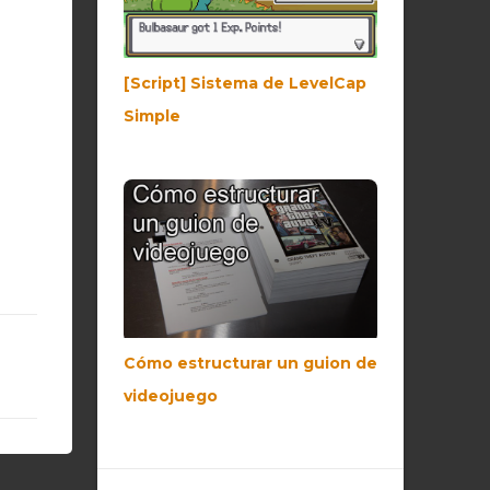
[Script] Sistema de LevelCap
Simple
Cómo estructurar un guion de
videojuego