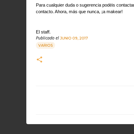
Para cualquier duda o sugerencia podéis contactar c
contacto. Ahora, más que nunca, ¡a makear!
El staff.
Publicado el
JUNIO 09, 2017
VARIOS
C
o
m
e
n